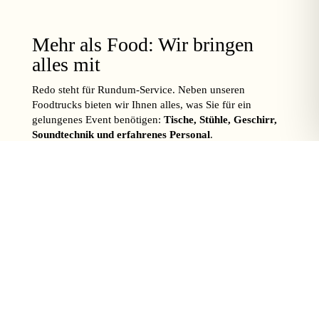
Mehr als Food: Wir bringen
alles mit
Redo steht für Rundum-Service. Neben unseren
Foodtrucks bieten wir Ihnen alles, was Sie für ein
gelungenes Event benötigen:
Tische, Stühle, Geschirr,
Soundtechnik und erfahrenes Personal
.
Unsere Trucks sind
autark
, mit
Strom- und
Wasserversorgung
ausgestattet und können nahezu
überall eingesetzt werden. So genießen Sie Ihr Event,
während wir uns um den Rest kümmern.
Foodtruck anfragen