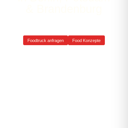
& Brandenburg
Wir liefern nicht nur großartiges Essen, sondern auch das
komplette Equipment – von Foodtruck bis Full-Service-
Ausstattung.
Foodtruck anfragen
Food Konzepte